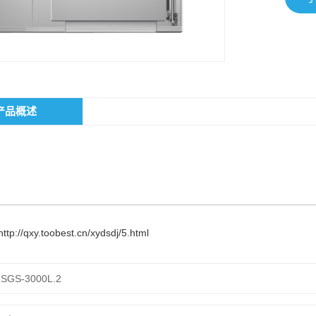
产品概述
http://qxy.toobest.cn/xydsdj/5.html
JSGS-3000L.2