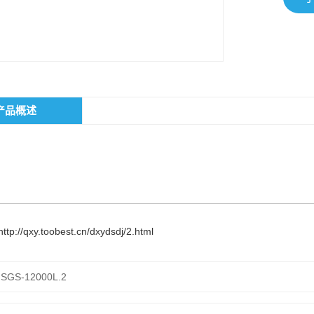
产品概述
http://qxy.toobest.cn/dxydsdj/2.html
JSGS-12000L.2